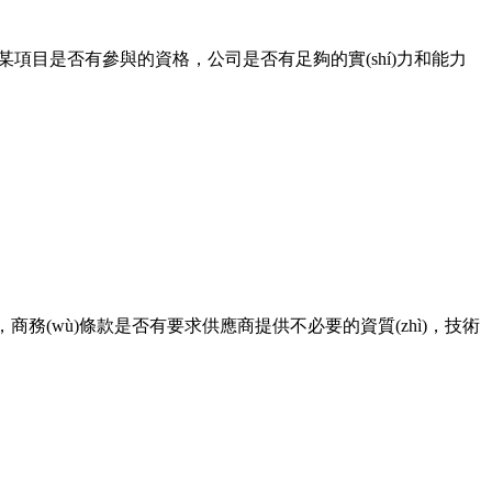
間確定某項目是否有參與的資格，公司是否有足夠的實(shí)力和能力
，商務(wù)條款是否有要求供應商提供不必要的資質(zhì)，技術