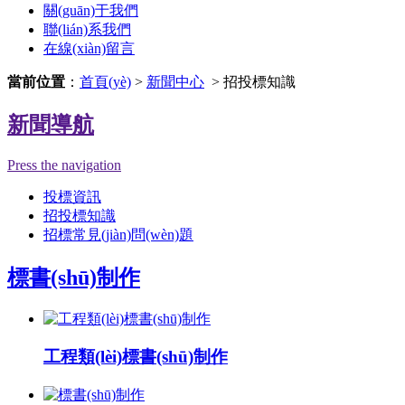
關(guān)于我們
聯(lián)系我們
在線(xiàn)留言
當前位置
：
首頁(yè)
>
新聞中心
> 招投標知識
新聞導航
Press the navigation
投標資訊
招投標知識
招標常見(jiàn)問(wèn)題
標書(shū)制作
工程類(lèi)標書(shū)制作