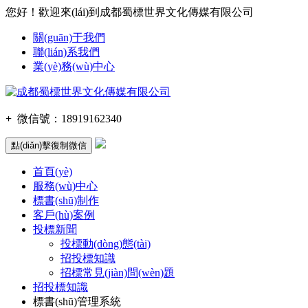
您好！歡迎來(lái)到成都蜀標世界文化傳媒有限公司
關(guān)于我們
聯(lián)系我們
業(yè)務(wù)中心
+
微信號：
18919162340
點(diǎn)擊復制微信
首頁(yè)
服務(wù)中心
標書(shū)制作
客戶(hù)案例
投標新聞
投標動(dòng)態(tài)
招投標知識
招標常見(jiàn)問(wèn)題
招投標知識
標書(shū)管理系統