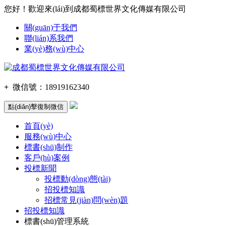
您好！歡迎來(lái)到成都蜀標世界文化傳媒有限公司
關(guān)于我們
聯(lián)系我們
業(yè)務(wù)中心
+
微信號：
18919162340
點(diǎn)擊復制微信
首頁(yè)
服務(wù)中心
標書(shū)制作
客戶(hù)案例
投標新聞
投標動(dòng)態(tài)
招投標知識
招標常見(jiàn)問(wèn)題
招投標知識
標書(shū)管理系統