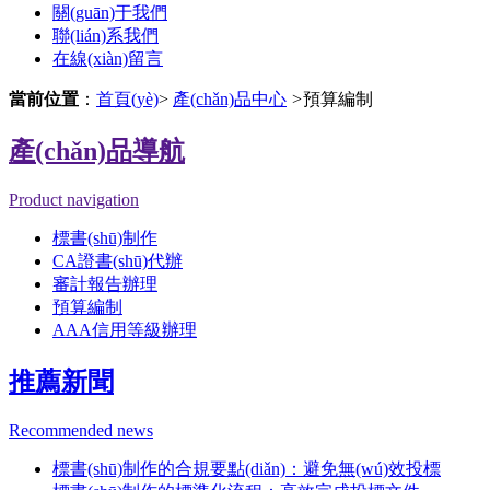
關(guān)于我們
聯(lián)系我們
在線(xiàn)留言
當前位置
：
首頁(yè)
>
產(chǎn)品中心
>
預算編制
產(chǎn)品導航
Product navigation
標書(shū)制作
CA證書(shū)代辦
審計報告辦理
預算編制
AAA信用等級辦理
推薦新聞
Recommended news
標書(shū)制作的合規要點(diǎn)：避免無(wú)效投標