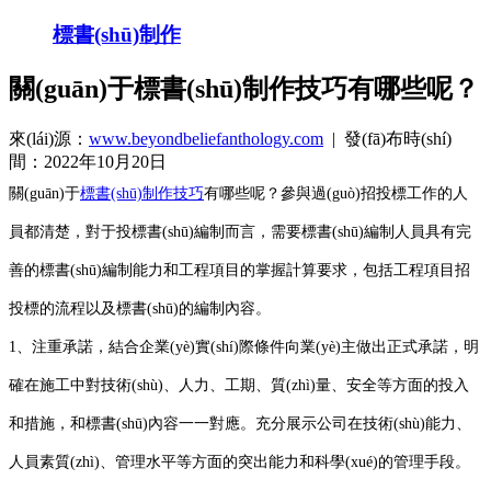
標書(shū)制作
關(guān)于標書(shū)制作技巧有哪些呢？
來(lái)源：
www.beyondbeliefanthology.com
| 發(fā)布時(shí)
間：2022年10月20日
關(guān)于
標書(shū)制作技巧
有哪些呢？參與過(guò)招投標工作的人
員都清楚，對于投標書(shū)編制而言，需要標書(shū)編制人員具有完
善的標書(shū)編制能力和工程項目的掌握計算要求，包括工程項目招
投標的流程以及標書(shū)的編制內容。
1、注重承諾，結合企業(yè)實(shí)際條件向業(yè)主做出正式承諾，明
確在施工中對技術(shù)、人力、工期、質(zhì)量、安全等方面的投入
和措施，和標書(shū)內容一一對應。充分展示公司在技術(shù)能力、
人員素質(zhì)、管理水平等方面的突出能力和科學(xué)的管理手段。