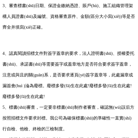
3、審查標書(shū)日期、保證金繳納憑證、賬戶(hù)、施工組織管理架
構人員證書(shū)及編號、資格審查原件、金額(區分大小寫(xiě))等是否
齊全并填寫(xiě)正確。
4、認真閱讀招標文件對簽字蓋章的要求，法人證明書(shū)、授權委托
書(shū)、承諾書(shū)等需要簽字或蓋章地方是否符合要求簽字蓋章，
注意或與且的關(guān)系，是否要求逐頁(yè)簽字蓋章等，此處漏章或
漏簽會(huì )淪為廢標。廢標多發(fā)生在此處!廢標多發(fā)生在此處!
廢標多發(fā)生在此處!
5、標書(shū)審查，一定要非標書(shū)制作者審查，確認無(wú)誤后方
按照招標文件要求封標。我公司為確保標書(shū)的準確性一直實(shí)
行自檢、他檢、終檢的三檢制度。