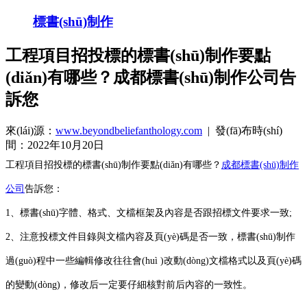
標書(shū)制作
工程項目招投標的標書(shū)制作要點
(diǎn)有哪些？成都標書(shū)制作公司告
訴您
來(lái)源：
www.beyondbeliefanthology.com
| 發(fā)布時(shí)
間：2022年10月20日
工程項目招投標的標書(shū)制作要點(diǎn)有哪些？
成都標書(shū)制作
公司
告訴您：
1、標書(shū)字體、格式、文檔框架及內容是否跟招標文件要求一致;
2、注意投標文件目錄與文檔內容及頁(yè)碼是否一致，標書(shū)制作
過(guò)程中一些編輯修改往往會(huì )改動(dòng)文檔格式以及頁(yè)碼
的變動(dòng)，修改后一定要仔細核對前后內容的一致性。