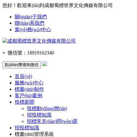
您好！歡迎來(lái)到成都蜀標世界文化傳媒有限公司
關(guān)于我們
聯(lián)系我們
業(yè)務(wù)中心
+
微信號：
18919162340
點(diǎn)擊復制微信
首頁(yè)
服務(wù)中心
標書(shū)制作
客戶(hù)案例
投標新聞
投標動(dòng)態(tài)
招投標知識
招標常見(jiàn)問(wèn)題
招投標知識
標書(shū)管理系統